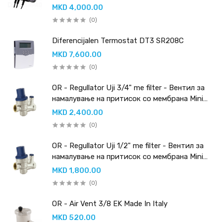
циркулациона пумпа -
MKD 4,000.00
(0)
Diferencijalen Termostat DT3 SR208C
MKD 7,600.00
(0)
OR - Regullator Uji 3/4" me filter - Вентил за
намалување на притисок со мембрана Mini
PN 16 со вграден филтер
MKD 2,400.00
(0)
OR - Regullator Uji 1/2" me filter - Вентил за
намалување на притисок со мембрана Mini
PN 16 со вграден филтер
MKD 1,800.00
(0)
OR - Air Vent 3/8 EK Made In Italy
MKD 520.00