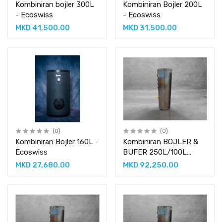
Kombiniran bojler 300L
Kombiniran Bojler 200L
- Ecoswiss
- Ecoswiss
MKD 41,500.00
MKD 31,500.00
(0)
(0)
Kombiniran Bojler 160L -
Kombiniran BOJLER &
Ecoswiss
BUFER 250L/100L
Compact
MKD 27,680.00
MKD 92,250.00