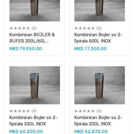
(0)
(0)
Kombiniran BOJLER &
Kombiniran Bojler so 2-
BUFER 200L/60L
Spirala 500L INOX
Compact
MKD 79,950.00
MKD 77,300.00
(0)
(0)
Kombiniran Bojler so 2-
Kombiniran Bojler so 2-
Spirala 320L INOX
Spirala 200L INOX
MKD 60,200.00
MKD 42,870.00