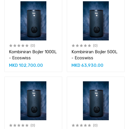
(0)
(0)
Kombiniran Bojler 1000L
Kombiniran Bojler 500L
- Ecoswiss
- Ecoswiss
MKD 102,700.00
MKD 63,930.00
(0)
(0)