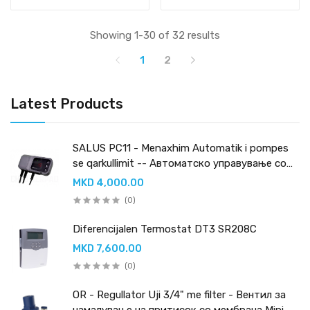
Showing 1-30 of 32 results
1
2
Latest Products
SALUS PC11 - Menaxhim Automatik i pompes
se qarkullimit -- Автоматско управување со
циркулациона пумпа -
MKD 4,000.00
(0)
Diferencijalen Termostat DT3 SR208C
MKD 7,600.00
(0)
OR - Regullator Uji 3/4" me filter - Вентил за
намалување на притисок со мембрана Mini