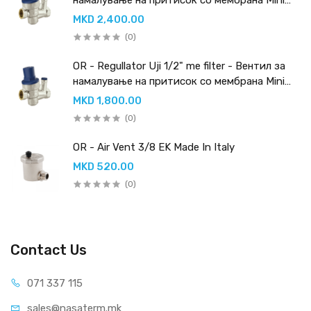
PN 16 со вграден филтер
MKD 2,400.00
(0)
OR - Regullator Uji 1/2" me filter - Вентил за
намалување на притисок со мембрана Mini
PN 16 со вграден филтер
MKD 1,800.00
(0)
OR - Air Vent 3/8 EK Made In Italy
MKD 520.00
(0)
Contact Us
071 337 115
sales@nasaterm.mk